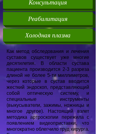
Консультация
Реабилитация
Холодная плазма
Как метод обследования и лечения
суставов существует уже многие
десятилетия. В области сустава
пациента производится 2-3 разреза
длиной не более 5-ти миллиметров,
через которые в сустав вводится
жесткий эндоскоп, представляющий
собой оптическую систему, и
специальные инструменты
(выкусыватели, зажимы, ножницы и
многое другое). Настоящий взлет
методика артроскопии пережила с
появлением видеоприставки, что
многократно облегчило труд хирурга.